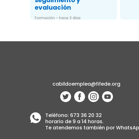
seguimiento y
evaluación
Formación - hace 3 días
cabildoemplea@fifede.org
Teléfono: 673 36 20 32
horario de 9 a 14 horas.
Te atendemos también por WhatsA