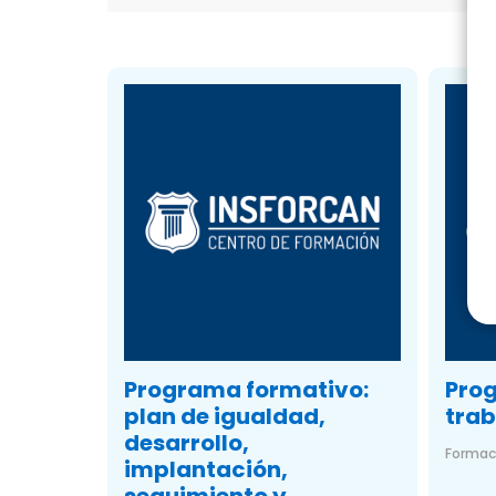
Programa formativo:
Pro
plan de igualdad,
trab
desarrollo,
Formaci
implantación,